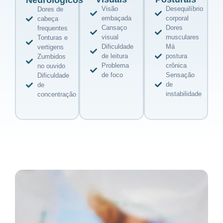
Neurológicos
Visão
Desequilíbrio
Dores de
embaçada
corporal
cabeça
Cansaço
Dores
frequentes
visual
musculares
Tonturas e
Dificuldade
Má
vertigens
de leitura
postura
Zumbidos
Problema
crônica
no ouvido
de foco
Sensação
Dificuldade
de
de
instabilidade
concentração